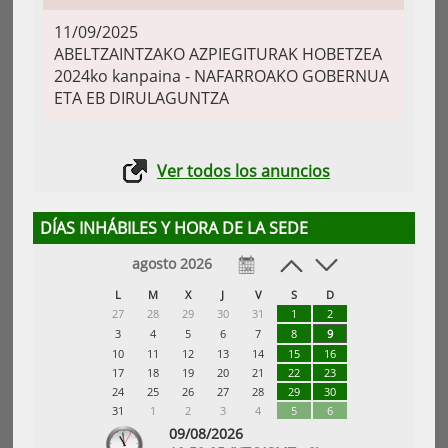
11/09/2025
ABELTZAINTZAKO AZPIEGITURAK HOBETZEA
2024ko kanpaina - NAFARROAKO GOBERNUA
ETA EB DIRULAGUNTZA
Ver todos los anuncios
DÍAS INHÁBILES Y HORA DE LA SEDE
agosto 2026
L
M
X
J
V
S
D
27
28
29
30
31
1
2
3
4
5
6
7
8
9
10
11
12
13
14
15
16
17
18
19
20
21
22
23
24
25
26
27
28
29
30
31
1
2
3
4
5
6
09/08/2026